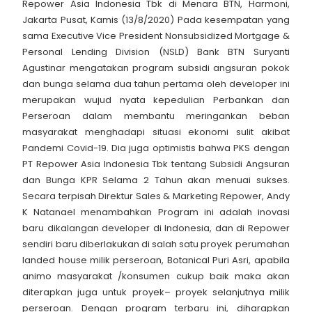
Repower Asia Indonesia Tbk di Menara BTN, Harmoni,
Jakarta Pusat, Kamis (13/8/2020) Pada kesempatan yang
sama Executive Vice President Nonsubsidized Mortgage &
Personal Lending Division (NSLD) Bank BTN Suryanti
Agustinar mengatakan program subsidi angsuran pokok
dan bunga selama dua tahun pertama oleh developer ini
merupakan wujud nyata kepedulian Perbankan dan
Perseroan dalam membantu meringankan beban
masyarakat menghadapi situasi ekonomi sulit akibat
Pandemi Covid-19. Dia juga optimistis bahwa PKS dengan
PT Repower Asia Indonesia Tbk tentang Subsidi Angsuran
dan Bunga KPR Selama 2 Tahun akan menuai sukses.
Secara terpisah Direktur Sales & Marketing Repower, Andy
K Natanael menambahkan Program ini adalah inovasi
baru dikalangan developer di Indonesia, dan di Repower
sendiri baru diberlakukan di salah satu proyek perumahan
landed house milik perseroan, Botanical Puri Asri, apabila
animo masyarakat /konsumen cukup baik maka akan
diterapkan juga untuk proyek– proyek selanjutnya milik
perseroan. Dengan program terbaru ini, diharapkan