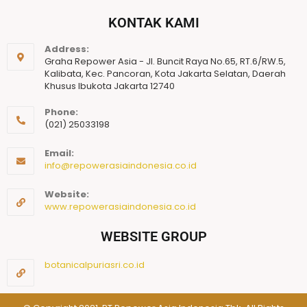
KONTAK KAMI
Address:
Graha Repower Asia - Jl. Buncit Raya No.65, RT.6/RW.5,
Kalibata, Kec. Pancoran, Kota Jakarta Selatan, Daerah
Khusus Ibukota Jakarta 12740
Phone:
(021) 25033198
Email:
info@repowerasiaindonesia.co.id
Website:
www.repowerasiaindonesia.co.id
WEBSITE GROUP
botanicalpuriasri.co.id