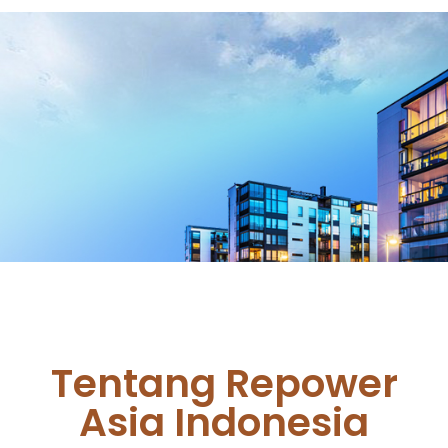
Find Your
Dream
House By
Us
Tentang Repower
Asia Indonesia