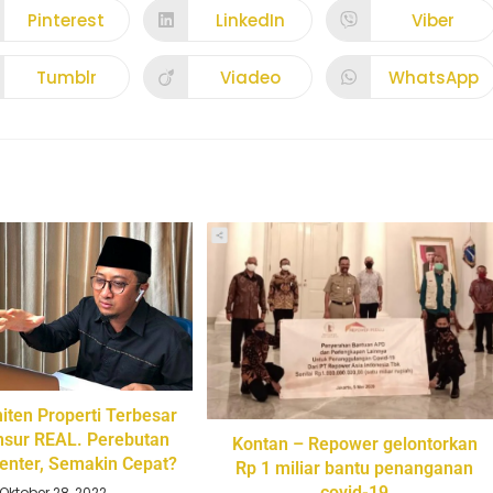
Pinterest
LinkedIn
Viber
Tumblr
Viadeo
WhatsApp
miten Properti Terbesar
sur REAL. Perebutan
Kontan – Repower gelontorkan
enter, Semakin Cepat?
Rp 1 miliar bantu penanganan
covid-19
Oktober 28, 2022