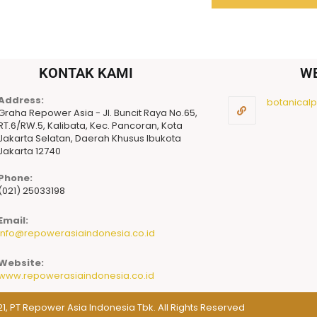
KONTAK KAMI
W
Address:
botanicalpu
Graha Repower Asia - Jl. Buncit Raya No.65,
RT.6/RW.5, Kalibata, Kec. Pancoran, Kota
Jakarta Selatan, Daerah Khusus Ibukota
Jakarta 12740
Phone:
(021) 25033198
Email:
info@repowerasiaindonesia.co.id
Website:
www.repowerasiaindonesia.co.id
1, PT Repower Asia Indonesia Tbk. All Rights Reserved