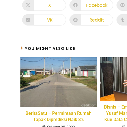
X
Facebook
VK
Reddit
YOU MIGHT ALSO LIKE
Bisnis – E
Yusuf Man
BeritaSatu – Permintaan Rumah
Kue Data C
Tapak Diprediksi Naik 8%
Oktober 28, 2022