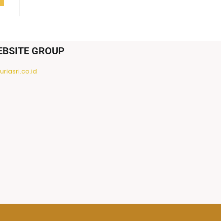
EBSITE GROUP
riasri.co.id