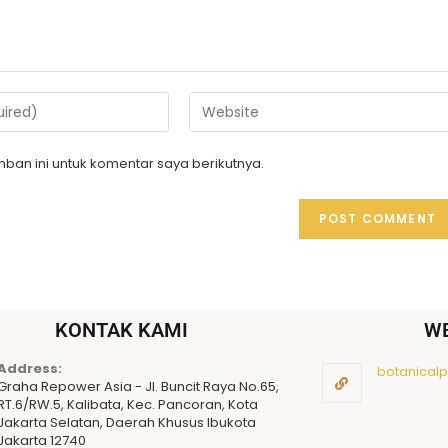
ban ini untuk komentar saya berikutnya.
KONTAK KAMI
W
Address:
botanicalpu
Graha Repower Asia - Jl. Buncit Raya No.65,
RT.6/RW.5, Kalibata, Kec. Pancoran, Kota
Jakarta Selatan, Daerah Khusus Ibukota
Jakarta 12740