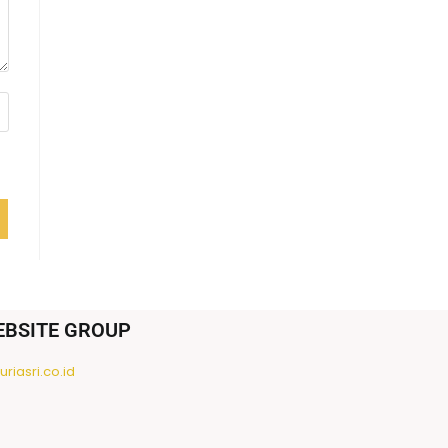
EBSITE GROUP
riasri.co.id