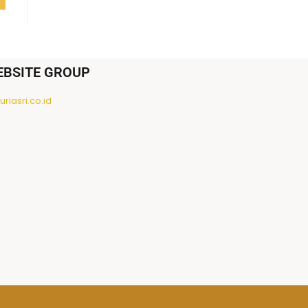
EBSITE GROUP
riasri.co.id