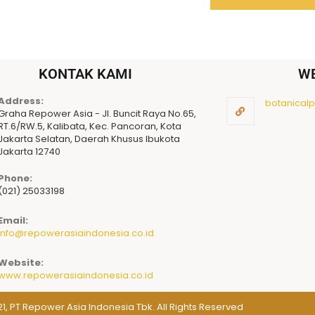
KONTAK KAMI
W
Address:
botanicalpu
Graha Repower Asia - Jl. Buncit Raya No.65,
RT.6/RW.5, Kalibata, Kec. Pancoran, Kota
Jakarta Selatan, Daerah Khusus Ibukota
Jakarta 12740
Phone:
(021) 25033198
Email:
info@repowerasiaindonesia.co.id
Website:
www.repowerasiaindonesia.co.id
1, PT Repower Asia Indonesia Tbk. All Rights Reserved