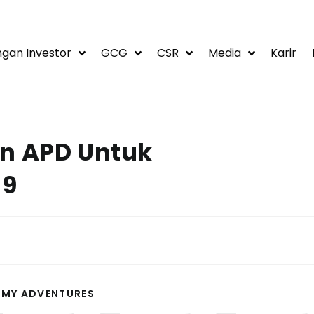
gan Investor
GCG
CSR
Media
Karir
an APD Untuk
19
 MY ADVENTURES